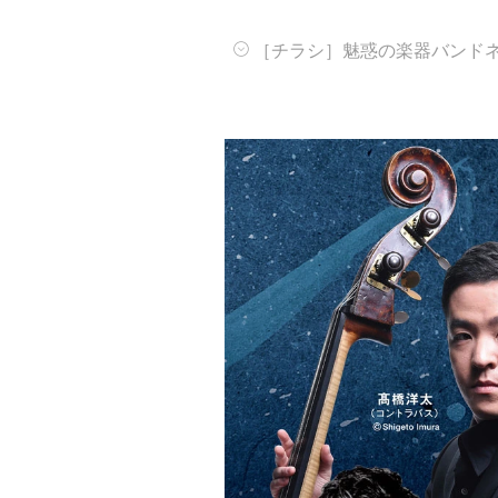
［チラシ］魅惑の楽器バンド